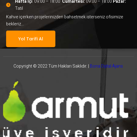
Hafta İçi
  09:00 – 18:00  
Cumartesi:
 09:00 – 18:00
 Pazar:
Tatil
Kahve içerken projelerinizden bahsetmek isterseniz ofisimize
bekleriz…
Yol Tarifi Al
Copyright © 2022 Tüm Hakları Saklıdır. |
Bona Dijital Ajans