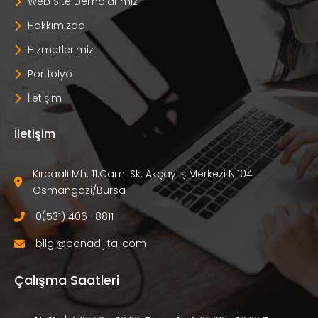
Web Site Demolarımız
Hakkımızda
Hizmetlerimiz
Portfolyo
İletişim
İletişim
Kırcaali Mh. 11.Cami Sk. Akçay İş Merkezi N:104 
Osmangazi/Bursa
0(531) 406- 8811
bilgi@bonadijital.com
Çalışma Saatleri