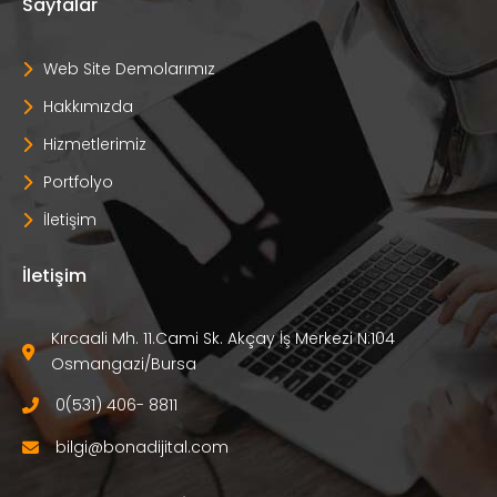
Sayfalar
Web Site Demolarımız
Hakkımızda
Hizmetlerimiz
Portfolyo
İletişim
İletişim
Kırcaali Mh. 11.Cami Sk. Akçay İş Merkezi N:104 
Osmangazi/Bursa
0(531) 406- 8811
bilgi@bonadijital.com