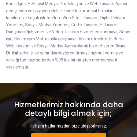
Bona Dijital – Sosyal Medya, Prodüksiyon ve Web Tasarım Ajansı
genişleyen ve büyüyen ekibi ile birlikte kurumsal firmalara,
kobilere ve küçük işletmelere Web Sitesi Tasarım, Dijital Reklam
Yönetimi, Sosyal Medya Yönetimi, Grafik Tasarım, E-Ticaret
Danışmanlığı Hizmeti ve Video Tasarım Hizmetleri sunmaya, Senin
işin, Benim işim Mottosuyla çalışmaya devam etmektedir. Bursa
Web Tasarım ve Sosyal Medya Ajansı olarak hizmet veren
Bona
Dijital
şehir içi ve şehir dışı yüzlerce firmaya hizmet vermiş ve
verdiği tüm hizmetlerden %99 luk bir müşteri memnuniyeti
yakalamıştır.
Hizmetlerimiz hakkında daha
detaylı bilgi almak için;
İletişim hatlarımızdan bize ulaşabilirsiniz.