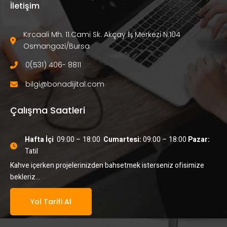
İletişim
Kırcaali Mh. 11.Cami Sk. Akçay İş Merkezi N:104 
Osmangazi/Bursa
0(531) 406- 8811
bilgi@bonadijital.com
Çalışma Saatleri
Hafta İçi
  09:00 – 18:00  
Cumartesi:
 09:00 – 18:00
 Pazar:
Tatil
Kahve içerken projelerinizden bahsetmek isterseniz ofisimize
bekleriz…
Yol Tarifi Al