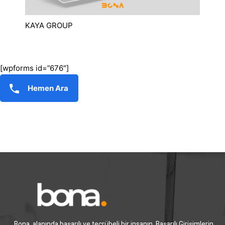
KAYA GROUP
[wpforms id=”676″]
Hemen Ara
Bona, alanında başarılı ve tecrübeli bir insanın, Başarılı Girişimlerin,