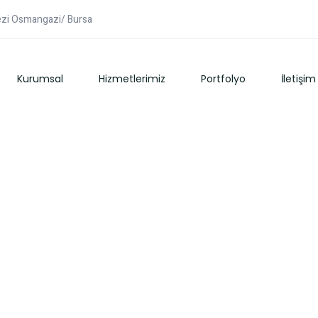
kezi Osmangazi/ Bursa
Kurumsal
Hizmetlerimiz
Portfolyo
İletişim
Google ADS Reklam