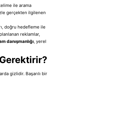
 kelime ile arama
izle gerçekten ilgilenen
ı, doğru hedefleme ile
 planlanan reklamlar,
lam danışmanlığı
, yerel
erektirir?
a gizlidir. Başarılı bir