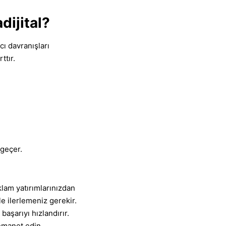
ijital?
cı davranışları
ttır.
 geçer.
klam yatırımlarınızdan
le ilerlemeniz gerekir.
aşarıyı hızlandırır.
emanet edin.