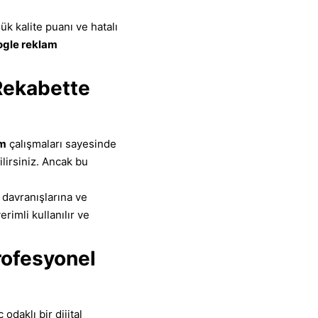
ük kalite puanı ve hatalı
ogle reklam
Rekabette
am
çalışmaları sayesinde
lirsiniz. Ancak bu
 davranışlarına ve
rimli kullanılır ve
rofesyonel
daklı bir dijital