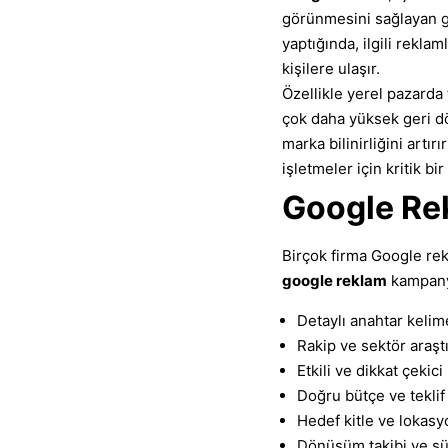
görünmesini sağlayan güç
yaptığında, ilgili rekla
kişilere ulaşır.
Özellikle yerel pazarda 
çok daha yüksek geri dön
marka bilinirliğini artı
işletmeler için kritik bir
Google Rek
Birçok firma Google rek
google reklam
kampanya
Detaylı anahtar kelim
Rakip ve sektör araşt
Etkili ve dikkat çekic
Doğru bütçe ve teklif 
Hedef kitle ve lokasy
Dönüşüm takibi ve sü