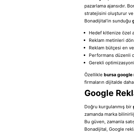
pazarlama ajansıdır. Bo
stratejisini oluşturur v
Bonadijital’in sunduğu
Hedef kitlenize özel 
Reklam metinleri dön
Reklam bütçesi en ver
Performans düzenli ol
Gerekli optimizasyonl
Özellikle
bursa google 
firmaların dijitalde dah
Google Rekla
Doğru kurgulanmış bir
zamanda marka bilinirliğ
Bu güven, zamanla satı
Bonadijital, Google rek