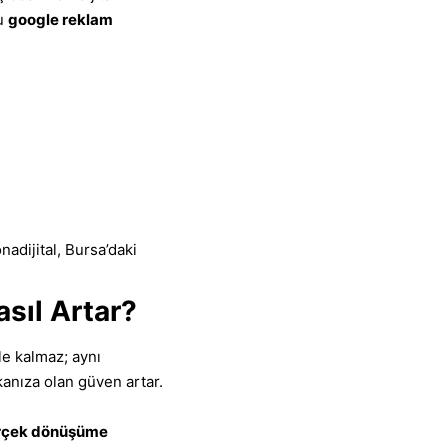
ru
google reklam
adijital, Bursa’daki
asıl Artar?
e kalmaz; aynı
kanıza olan güven artar.
rçek dönüşüme