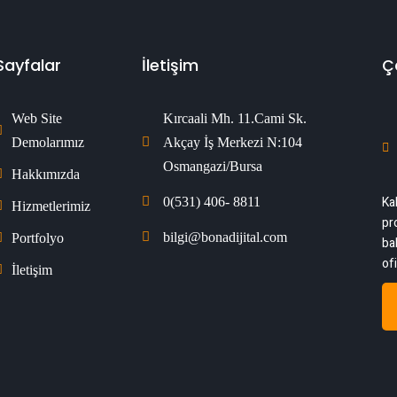
Sayfalar
İletişim
Ç
Web Site 
Kırcaali Mh. 11.Cami Sk. 
Demolarımız
Akçay İş Merkezi N:104 
Osmangazi/Bursa
Hakkımızda
Ka
0(531) 406- 8811
Hizmetlerimiz
pr
bilgi@bonadijital.com
Portfolyo
ba
of
İletişim