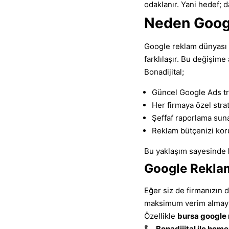
odaklanır. Yani hedef; d
Neden Googl
Google reklam dünyası sü
farklılaşır. Bu değişim
Bonadijital;
Güncel Google Ads tr
Her firmaya özel strate
Şeffaf raporlama sun
Reklam bütçenizi kor
Bu yaklaşım sayesinde
Google Reklam
Eğer siz de firmanızın 
maksimum verim almayı 
Özellikle
bursa google 
📞
Bonadijital ile heme