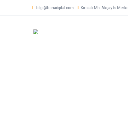
bilgi@bonadijital.com
Kırcaali Mh. Akçay İs Mer