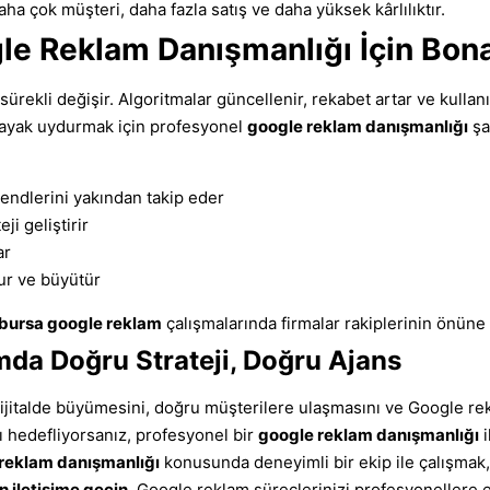
aha çok müşteri, daha fazla satış ve daha yüksek kârlılıktır.
e Reklam Danışmanlığı İçin Bonad
rekli değişir. Algoritmalar güncellenir, rekabet artar ve kullanı
e ayak uydurmak için profesyonel
google reklam danışmanlığı
şar
endlerini yakından takip eder
ji geliştirir
ar
ur ve büyütür
bursa google reklam
çalışmalarında firmalar rakiplerinin önüne
da Doğru Strateji, Doğru Ajans
dijitalde büyümesini, doğru müşterilere ulaşmasını ve Google re
hedefliyorsanız, profesyonel bir
google reklam danışmanlığı
i
reklam danışmanlığı
konusunda deneyimli bir ekip ile çalışmak, b
n iletişime geçin
, Google reklam süreçlerinizi profesyonellere 