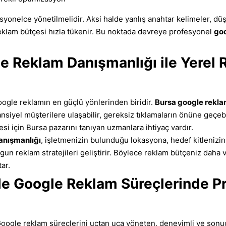
yonelce yönetilmelidir. Aksi halde yanlış anahtar kelimeler, düş
klam bütçesi hızla tükenir. Bu noktada devreye profesyonel
go
e Reklam Danışmanlığı ile Yerel 
ogle reklamın en güçlü yönlerinden biridir.
Bursa google rekl
nsiyel müşterilere ulaşabilir, gereksiz tıklamaların önüne geçebi
si için Bursa pazarını tanıyan uzmanlara ihtiyaç vardır.
anışmanlığı
, işletmenizin bulunduğu lokasyona, hedef kitlenizin
un reklam stratejileri geliştirir. Böylece reklam bütçeniz daha ve
ar.
 ile Google Reklam Süreçlerinde P
 Google reklam süreçlerini uçtan uca yöneten, deneyimli ve sonuç o