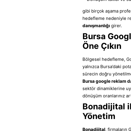
gibi birçok aşama profes
hedefleme nedeniyle re
danışmanlığı
girer.
Bursa Googl
Öne Çıkın
Bölgesel hedefleme, Go
yalnızca Bursa’daki pota
sürecin doğru yönetilme
Bursa google reklam d
sektör dinamiklerine uyg
dönüşüm oranlarınız art
Bonadijital
Yönetim
Bonadijital
, firmaların