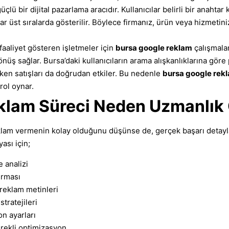
lü bir dijital pazarlama aracıdır. Kullanıcılar belirli bir anahtar
mlar üst sıralarda gösterilir. Böylece firmanız, ürün veya hizmetin
faaliyet gösteren işletmeler için
bursa google reklam
çalışmalar
üş sağlar. Bursa’daki kullanıcıların arama alışkanlıklarına göre
rırken satışları da doğrudan etkiler. Bu nedenle
bursa google rek
 rol oynar.
lam Süreci Neden Uzmanlık G
lam vermenin kolay olduğunu düşünse de, gerçek başarı detaylard
sı için;
e analizi
ırması
i reklam metinleri
stratejileri
on ayarları
rekli optimizasyon