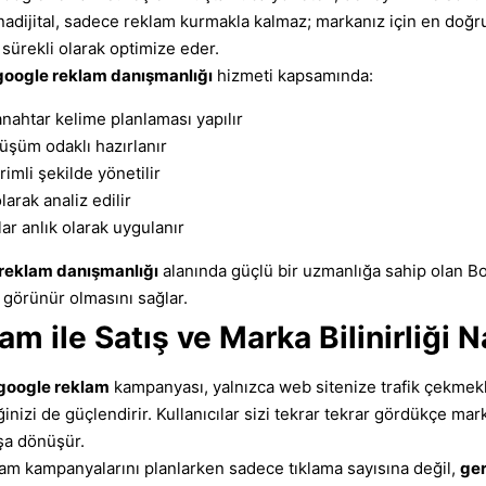
nadijital, sadece reklam kurmakla kalmaz; markanız için en doğ
e sürekli olarak optimize eder.
google reklam danışmanlığı
hizmeti kapsamında:
anahtar kelime planlaması yapılır
üşüm odaklı hazırlanır
imli şekilde yönetilir
arak analiz edilir
ar anlık olarak uygulanır
reklam danışmanlığı
alanında güçlü bir uzmanlığa sahip olan Bon
a görünür olmasını sağlar.
m ile Satış ve Marka Bilinirliği N
google reklam
kampanyası, yalnızca web sitenize trafik çekmekl
inizi de güçlendirir. Kullanıcılar sizi tekrar tekrar gördükçe mar
şa dönüşür.
lam kampanyalarını planlarken sadece tıklama sayısına değil,
ge