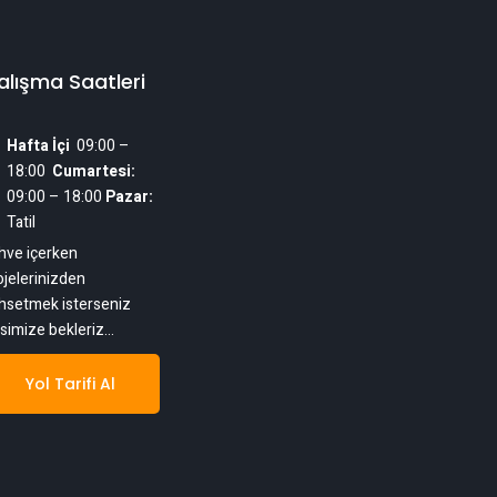
alışma Saatleri
Hafta İçi
  09:00 – 
18:00  
Cumartesi:
09:00 – 18:00
 Pazar:
Tatil
hve içerken
ojelerinizden
hsetmek isterseniz
isimize bekleriz…
Yol Tarifi Al