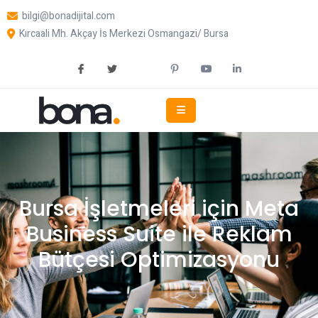
bilgi@bonadijital.com
Kırcaali Mh. Akçay İs Merkezi Osmangazi/ Bursa
Bursa İşletmeleri için Meta
Business Suite ile Reklam
Bütçesi Optimizasyonu