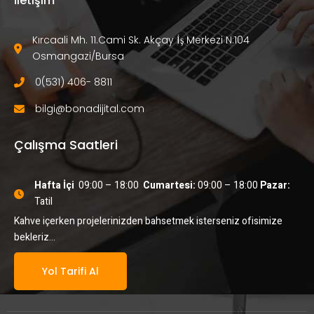
İletişim
Kırcaali Mh. 11.Cami Sk. Akçay İş Merkezi N:104 
Osmangazi/Bursa
0(531) 406- 8811
bilgi@bonadijital.com
Çalışma Saatleri
Hafta İçi
  09:00 – 18:00  
Cumartesi:
 09:00 – 18:00
 Pazar:
Tatil
Kahve içerken projelerinizden bahsetmek isterseniz ofisimize
bekleriz…
Yol Tarifi Al